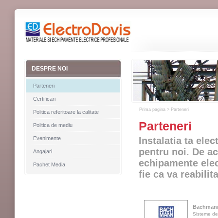
DESPRE NOI
Parteneri
Certificari
Prima pagina
>
Parteneri
Politica referitoare la calitate
Parteneri
Politica de mediu
Evenimente
Instalatia ta elec
pentru noi. De ac
Angajari
echipamente elec
Pachet Media
fie ca va reabilit
Bachman
Sisteme de 