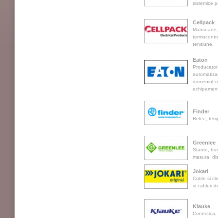
sistemice pe
Cellpack
Mansoane, t
termocontra
tensiune.
Eaton
Producator 
automatizar
domeniul co
echipamente
Finder
Relee, tem
Greenlee
Stante, bur
masura, dis
Jokari
Cutite si c
si cabluri 
Klauke
Conectica, 