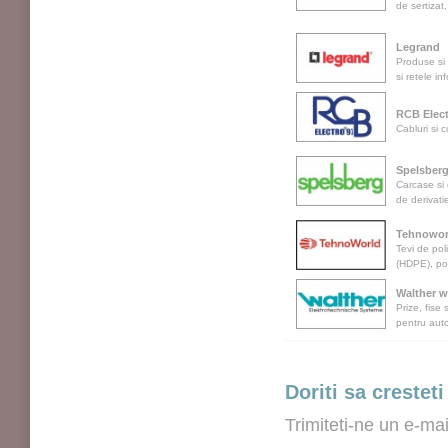
de sertizat,
Legrand
Produse si 
si retele in
RCB Elect
Cabluri si 
Spelsber
Carcase si c
de derivati
Tehnowor
Tevi de pol
(HDPE), po
Walther w
Prize, fise 
pentru auto
Doriti sa cresteti
Trimiteti-ne un e-ma